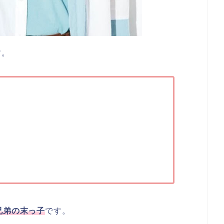
す。
兄弟の末っ子
です。