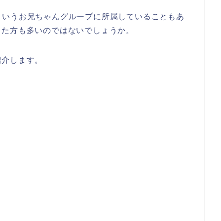
というお兄ちゃんグループに所属していることもあ
った方も多いのではないでしょうか。
紹介します。