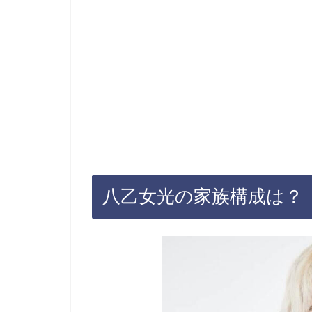
八乙女光の家族構成は？