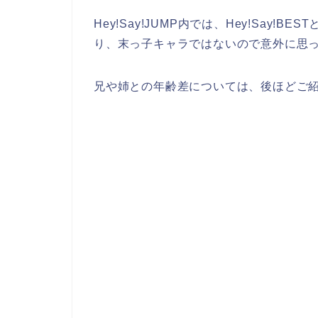
Hey!Say!JUMP
内では、
Hey!Say!BEST
り、末っ子キャラではないので意外に思
兄や姉との年齢差については、後ほどご