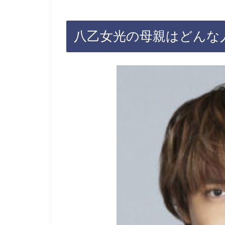
八乙女光の母親はどんな