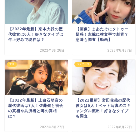
【2022年最新】京本大我の歴
【画像】まあたそにタトゥー
代彼女は6人！好きなタイプは
疑惑！左腕に横文字で刺青？
年上好みで現在は？
意味も調査【動画】
2022年8月28日
2022年8月27日
女優
ジャニーズ
【2022年最新】上白石萌音の
【2022最新】宮田俊哉の歴代
歴代彼氏は7人！佐藤健と密会
彼女は5人！ベット写真のスキ
の真相や共演者と噂の真相
ャンダル流出！好きなタイプ
は？
も調査
2022年8月27日
2022年8月27日