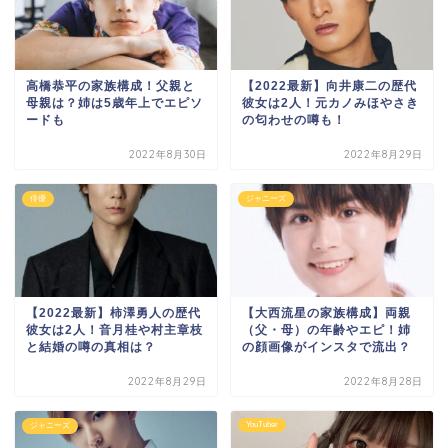
高橋恭平の家族構成！父親と
【2022最新】向井康二の歴代
母親は？姉は5歳年上でエピソ
彼女は2人！元カノみほやさき
ードも
の匂わせの噂も！
2022年8月30日
2022年8月29日
俳優
ジャニーズ
【2022最新】柿澤勇人の歴代
【大西流星の家族構成】両親
彼女は2人！音月桂や村主章枝
（父・母）の年齢やエピ！姉
と結婚の噂の真相は？
の顔画像がインスタで流出？
2022年8月29日
2022年8月28日
YouTuber
ジャニーズ