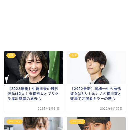
女優
俳優
【2022最新】生駒里奈の歴代
【2022最新】高橋一生の歴代
彼氏は2人！玉森裕太とプリク
彼女は8人！元カノの森川葵と
ラ流出疑惑の過去も
破局で共演者キラーの噂も
2022年8月31日
2022年8月30日
ジャニーズ
ジャニーズ