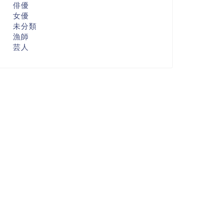
俳優
女優
未分類
漁師
芸人