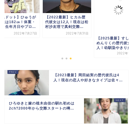
コムドット】ひゅうが
【2022最新】ヒカル歴
身長は182㎝！体重・
代彼女は12人！現在は松
名・生年月日やプロ...
村沙友理で真剣交際...
2022年7月27日
2022年7月31日
【2025最新】すし
めんりくの歴代彼女
人！幼馴染やきりたん.
2022年10
【2023最新】岡田結実の歴代彼氏は4
人！現在の恋人や好きなタイプは佐々...
ひろゆきと嫁の植木由佳の馴れ初めは
2ch?2000年から交際スタートの噂...