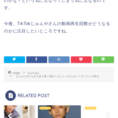
のかな？という気にもなってしまう気にもなるので
す。
今後、TikTokじゅんやさんの動画再生回数がどうなる
のかに注目したいところですね。
HOME
YouTuber
【じゅんや】なぜ人気６選！面白くないしつまらない？オワコンの声も
RELATED POST
uber
YouTuber
YouTuber