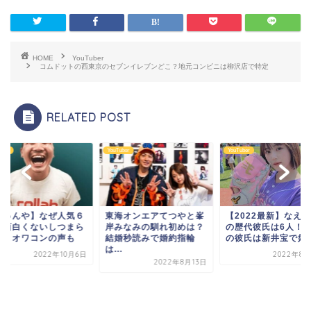
HOME
YouTuber
コムドットの西東京のセブンイレブンどこ？地元コンビニは柳沢店で特定
RELATED POST
uber
YouTuber
YouTuber
じゅんや】なぜ人気６
東海オンエアてつやと峯
【2022最新】なえ
！面白くないしつまら
岸みなみの馴れ初めは？
の歴代彼氏は6人！
い？オワコンの声も
結婚秒読みで婚約指輪
の彼氏は新井宝で好き.
は...
2022年10月6日
2022年8月
2022年8月13日