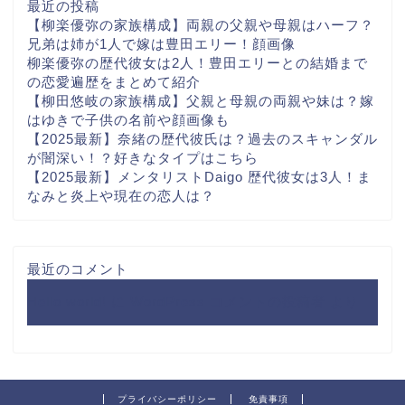
最近の投稿
【柳楽優弥の家族構成】両親の父親や母親はハーフ？
兄弟は姉が1人で嫁は豊田エリー！顔画像
柳楽優弥の歴代彼女は2人！豊田エリーとの結婚まで
の恋愛遍歴をまとめて紹介
【柳田悠岐の家族構成】父親と母親の両親や妹は？嫁
はゆきで子供の名前や顔画像も
【2025最新】奈緒の歴代彼氏は？過去のスキャンダル
が闇深い！？好きなタイプはこちら
【2025最新】メンタリストDaigo 歴代彼女は3人！ま
なみと炎上や現在の恋人は？
最近のコメント
Hello world!
に
WordPress コメントの投稿者
より
プライバシーポリシー
免責事項