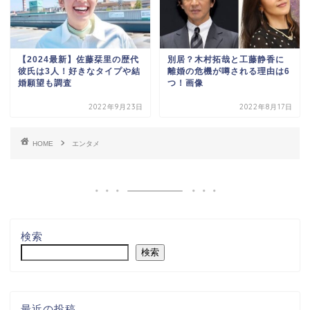
【2024最新】佐藤栞里の歴代
別居？木村拓哉と工藤静香に
彼氏は3人！好きなタイプや結
離婚の危機が噂される理由は6
婚願望も調査
つ！画像
2022年9月23日
2022年8月17日
HOME
エンタメ
検索
検索
最近の投稿