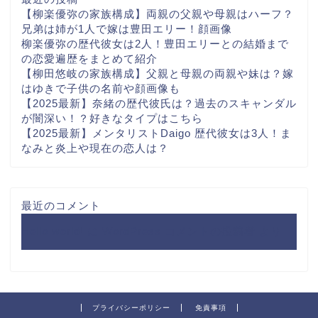
【柳楽優弥の家族構成】両親の父親や母親はハーフ？
兄弟は姉が1人で嫁は豊田エリー！顔画像
柳楽優弥の歴代彼女は2人！豊田エリーとの結婚まで
の恋愛遍歴をまとめて紹介
【柳田悠岐の家族構成】父親と母親の両親や妹は？嫁
はゆきで子供の名前や顔画像も
【2025最新】奈緒の歴代彼氏は？過去のスキャンダル
が闇深い！？好きなタイプはこちら
【2025最新】メンタリストDaigo 歴代彼女は3人！ま
なみと炎上や現在の恋人は？
最近のコメント
Hello world!
に
WordPress コメントの投稿者
より
プライバシーポリシー
免責事項