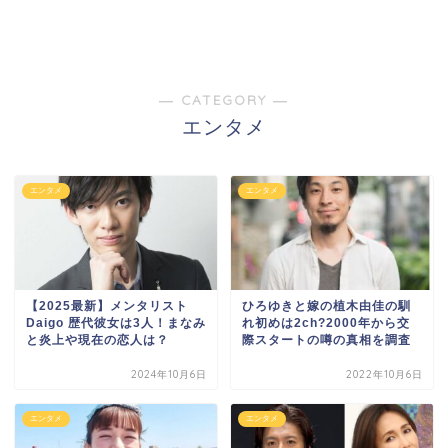
― CATEGORY ―
エンタメ
エンタメ
エンタメ
【2025最新】メンタリスト
ひろゆきと嫁の植木由佳の馴
Daigo 歴代彼女は3人！まなみ
れ初めは2ch?2000年から交
と炎上や現在の恋人は？
際スタートの噂の真相を調査
2024年10月6日
2022年10月6日
エンタメ
エンタメ